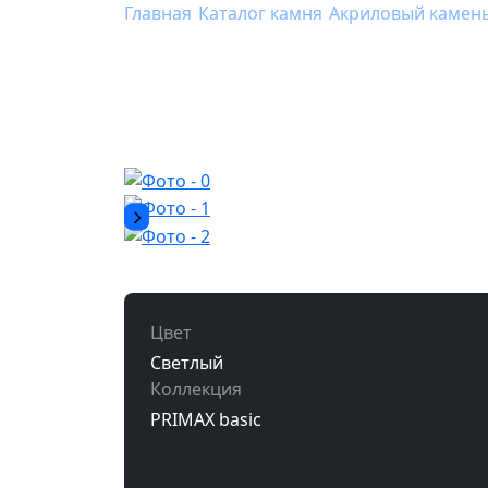
Главная
/
Каталог камня
/
Акриловый камен
Акриловый камен
Цвет
Светлый
Коллекция
PRIMAX basic