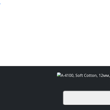
ь
/
A-4100, Soft Cotton, 12мм, 3680x760
ь A-4100, Soft Cotton