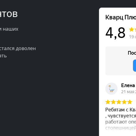
нтов
и наших
стался доволен
ать