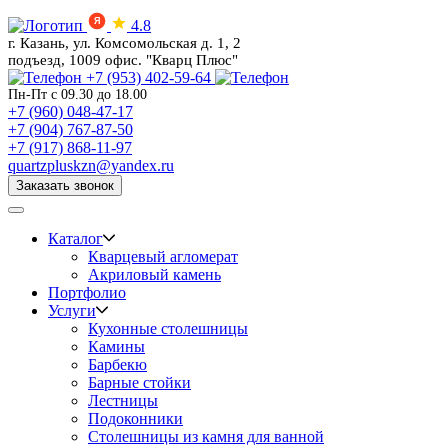
Я
4.8
г. Казань, ул. Комсомольская д. 1, 2
подъезд, 1009 офис. "Кварц Плюс"
+7 (953) 402-59-64
Пн-Пт с 09.30 до 18.00
+7 (960) 048-47-17
+7 (904) 767-87-50
+7 (917) 868-11-97
quartzpluskzn@yandex.ru
Заказать звонок
Каталог
Кварцевый агломерат
Акриловый камень
Портфолио
Услуги
Кухонные столешницы
Камины
Барбекю
Барные стойки
Лестницы
Подоконники
Столешницы из камня для ванной