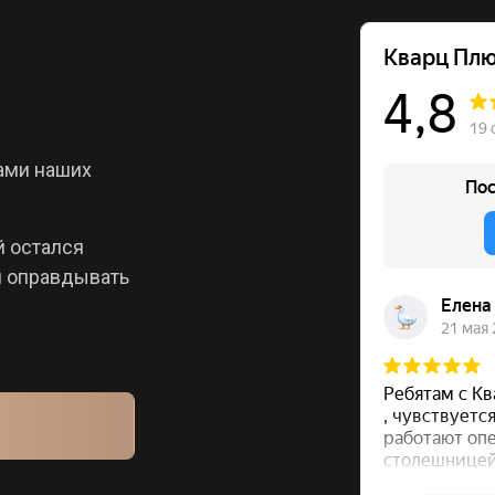
ами наших
й остался
я оправдывать